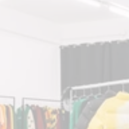
accueille 
présentations de 
collections, 
défilés, pop-up 
stores, espaces 
éphémères et 
événements 
presse de 
créateurs. Notre 
studio photo avec 