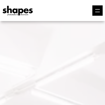
SHOWROOM
Pendant la 
Fashion Week, 
notre location de 
showroom à Paris 