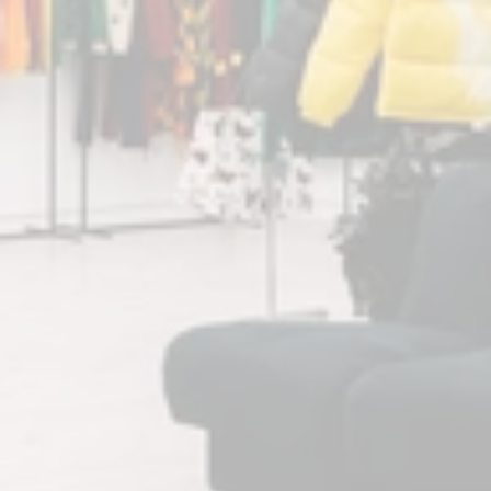
cyclorama reçoit 
aussi vos 
shootings 
éditoriaux 
pendant la Paris 
Fashion Week.
Surface totale
 : 160 m² dont 100 m² de 
plateau showroom
Hauteur sous plafond
 : 4 mètres, idéal 
pour installations volumineuses
Studio modulable
 : espace intégralement 