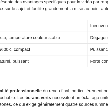
résente des avantages spécifiques pour la vidéo par rappor
neux sur le sujet et facilite grandement la mise au point
Inconvén
ecte, température couleur stable
Dégageme
5600K, compact
Puissanc
turel, puissant
Forte co
alité professionnelle
 du rendu final, particulièrement p
prochable. Les 
écrans verts
 nécessitent un éclairage unif
zones, ce qui exige généralement quatre sources lumineu