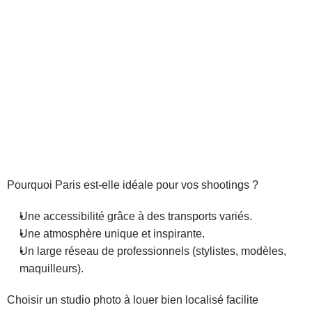
nces urbaines offrent une énergie inimitable. Louer un 
dio photo à Paris, c’est s’imprégner de ce dynamisme 
pour réussir vos projets.
Partenariats
apitale de la mode attire des talents variés : stylistes, 
illeurs, modèles et photographes. Travailler ici vous 
rmet de collaborer avec des experts qualifiés. Cette 
entration de professionnels simplifie l’organisation de 
vos shootings et enrichit leur qualité.
Pourquoi Paris est-elle idéale pour vos shootings ?
Une accessibilité grâce à des transports variés.
Une atmosphère unique et inspirante.
Un large réseau de professionnels (stylistes, modèles, 
maquilleurs).
Choisir un studio photo à louer bien localisé facilite 